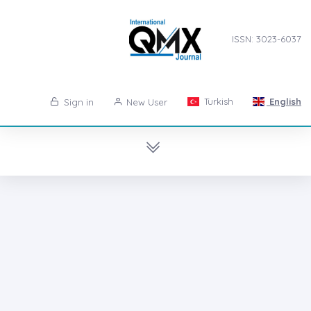
ISSN: 3023-6037
Turkish
English
Sign in
New User