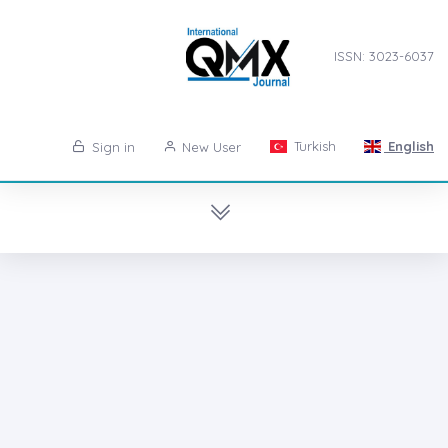
ISSN: 3023-6037
Turkish
English
Sign in
New User