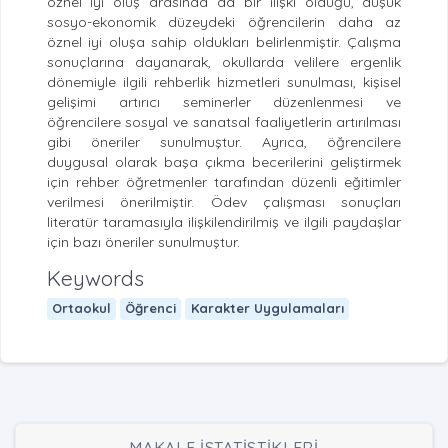
öznel iyi oluş arasında da bir ilişki olduğu, düşük
sosyo-ekonomik düzeydeki öğrencilerin daha az
öznel iyi oluşa sahip oldukları belirlenmiştir. Çalışma
sonuçlarına dayanarak, okullarda velilere ergenlik
dönemiyle ilgili rehberlik hizmetleri sunulması, kişisel
gelişimi artırıcı seminerler düzenlenmesi ve
öğrencilere sosyal ve sanatsal faaliyetlerin artırılması
gibi öneriler sunulmuştur. Ayrıca, öğrencilere
duygusal olarak başa çıkma becerilerini geliştirmek
için rehber öğretmenler tarafından düzenli eğitimler
verilmesi önerilmiştir. Ödev çalışması sonuçları
literatür taramasıyla ilişkilendirilmiş ve ilgili paydaşlar
için bazı öneriler sunulmuştur.
Keywords
Ortaokul
Öğrenci
Karakter Uygulamaları
MAKALE İSTATİSTİKLERİ