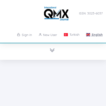
ISSN: 3023-6037
Turkish
English
Sign in
New User