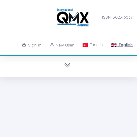
ISSN: 3023-6037
Turkish
English
Sign in
New User