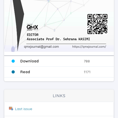
Download
788
Read
1171
LINKS
Last issue