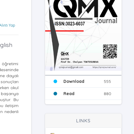
Alıntı Yap
glish
 öğretimi
deseninde
ine dayalı
Download
555
 sonuçları
ırken okul
k başarıya
Read
880
muştur. Bu
u iletişim
in nedenli
LINKS