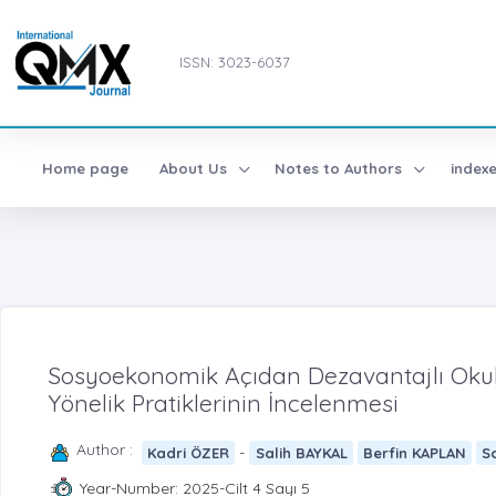
ISSN: 3023-6037
Home page
About Us
Notes to Authors
index
Sosyoekonomik Açıdan Dezavantajlı Okull
Yönelik Pratiklerinin İncelenmesi
Author :
-
Kadri ÖZER
Salih BAYKAL
Berfin KAPLAN
S
Year-Number: 2025-Cilt 4 Sayı 5