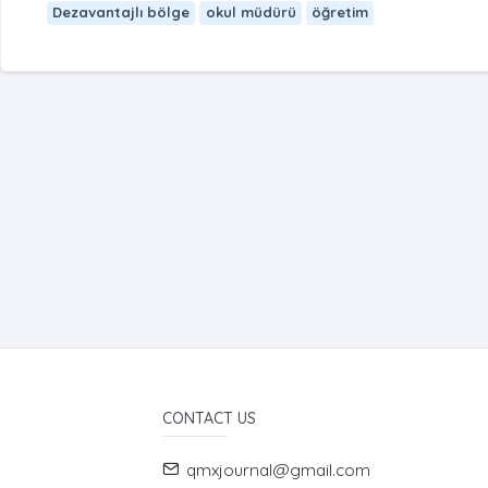
Dezavantajlı bölge
okul müdürü
öğretim
CONTACT US
qmxjournal@gmail.com