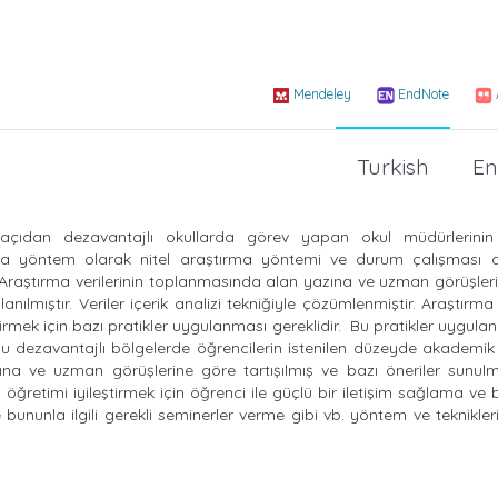
Mendeley
EndNote
Turkish
En
çıdan dezavantajlı okullarda görev yapan okul müdürlerinin
rmada yöntem olarak nitel araştırma yöntemi ve durum çalışması 
Araştırma verilerinin toplanmasında alan yazına ve uzman görüşler
nılmıştır. Veriler içerik analizi tekniğiyle çözümlenmiştir. Araştırma
mek için bazı pratikler uygulanması gereklidir.
Bu pratikler uygulan
a bu dezavantajlı bölgelerde öğrencilerin istenilen düzeyde akademi
yazına ve uzman görüşlerine göre tartışılmış ve bazı öneriler sunul
retimi iyileştirmek için öğrenci ile güçlü bir iletişim sağlama ve b
ununla ilgili gerekli seminerler verme gibi vb. yöntem ve teknikler