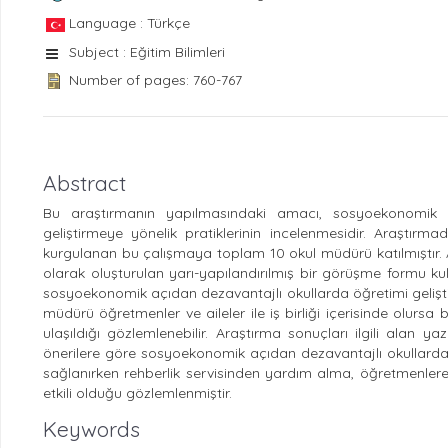
Language : Türkçe
Subject : Eğitim Bilimleri
Number of pages: 760-767
Abstract
Bu araştırmanın yapılmasındaki amacı, sosyoekonomik a
geliştirmeye yönelik pratiklerinin incelenmesidir. Araştı
kurgulanan bu çalışmaya toplam 10 okul müdürü katılmıştır. 
olarak oluşturulan yarı-yapılandırılmış bir görüşme formu kulla
sosyoekonomik açıdan dezavantajlı okullarda öğretimi geliştir
müdürü öğretmenler ve aileler ile iş birliği içerisinde olurs
ulaşıldığı gözlemlenebilir. Araştırma sonuçları ilgili alan 
önerilere göre sosyoekonomik açıdan dezavantajlı okullarda öğ
sağlanırken rehberlik servisinden yardım alma, öğretmenlere b
etkili olduğu gözlemlenmiştir.
Keywords