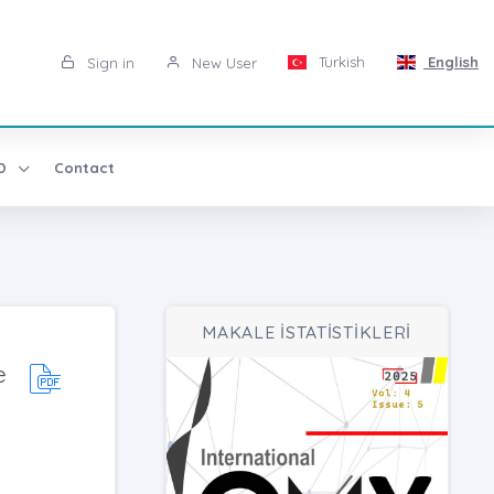
Turkish
English
Sign in
New User
AD
Contact
MAKALE İSTATİSTİKLERİ
e