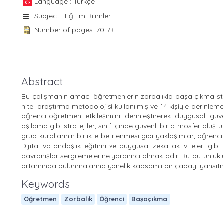
Language : Türkçe
Subject : Eğitim Bilimleri
Number of pages: 70-78
Abstract
Bu çalışmanın amacı öğretmenlerin zorbalıkla başa çıkma stra
nitel araştırma metodolojisi kullanılmış ve 14 kişiyle derinle
öğrenci-öğretmen etkileşimini derinleştirerek duygusal gü
aşılama gibi stratejiler, sınıf içinde güvenli bir atmosfer oluş
grup kurallarının birlikte belirlenmesi gibi yaklaşımlar, öğ
Dijital vatandaşlık eğitimi ve duygusal zeka aktiviteleri gibi 
davranışlar sergilemelerine yardımcı olmaktadır. Bu bütünlüklü 
ortamında bulunmalarına yönelik kapsamlı bir çabayı yansıt
Keywords
Öğretmen
Zorbalık
Öğrenci
Başaçıkma