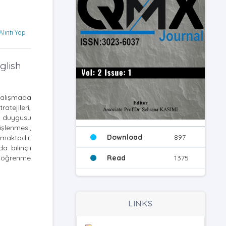
Alıntı Yap
glish
 çalışmada
atejileri,
k duygusu
işlenmesi,
Download
897
amaktadır.
a bilinçli
ir öğrenme
Read
1375
LINKS