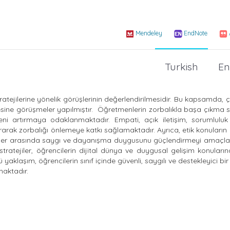
Mendeley
EndNote
Turkish
En
tejilerine yönelik görüşlerinin değerlendirilmesidir. Bu kapsamda,
mesine görüşmeler yapılmıştır. Öğretmenlerin zorbalıkla başa çıkma str
veni artırmaya odaklanmaktadır. Empati, açık iletişim, sorumlulu
turarak zorbalığı önlemeye katkı sağlamaktadır. Ayrıca, etik konuların 
renciler arasında saygı ve dayanışma duygusunu güçlendirmeyi amaçl
stratejiler, öğrencilerin dijital dünya ve duygusal gelişim konularınd
yaklaşım, öğrencilerin sınıf içinde güvenli, saygılı ve destekleyici b
maktadır.