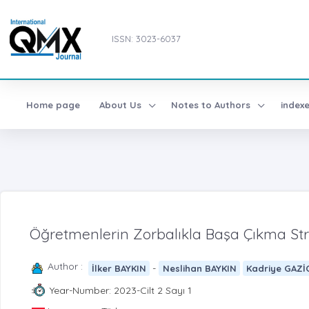
ISSN: 3023-6037
Home page
About Us
Notes to Authors
index
Öğretmenlerin Zorbalıkla Başa Çıkma Strat
Author :
-
İlker BAYKIN
Neslihan BAYKIN
Kadriye GAZ
Year-Number: 2023-Cilt 2 Sayı 1