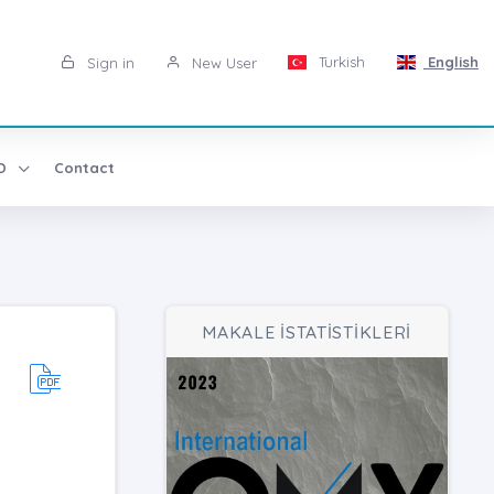
Turkish
English
Sign in
New User
AD
Contact
MAKALE İSTATİSTİKLERİ