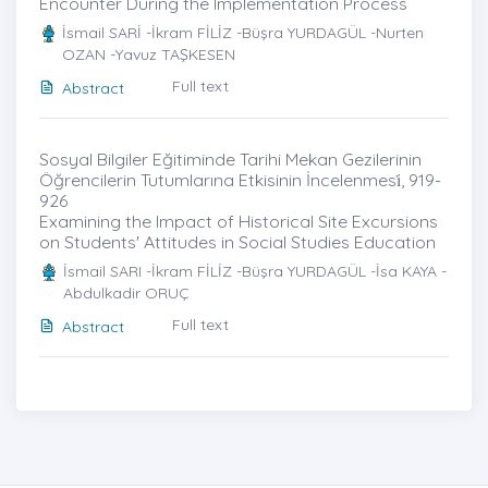
Encounter During the Implementation Process
İsmail SARİ -İkram FİLİZ -Büşra YURDAGÜL -Nurten
OZAN -Yavuz TAŞKESEN
Full text
Abstract
Sosyal Bilgiler Eğitiminde Tarihi Mekan Gezilerinin
Öğrencilerin Tutumlarına Etkisinin İncelenmesi̇, 919-
926
Examining the Impact of Historical Site Excursions
on Students' Attitudes in Social Studies Education
İsmail SARI -İkram FİLİZ -Büşra YURDAGÜL -İsa KAYA -
Abdulkadir ORUÇ
Full text
Abstract